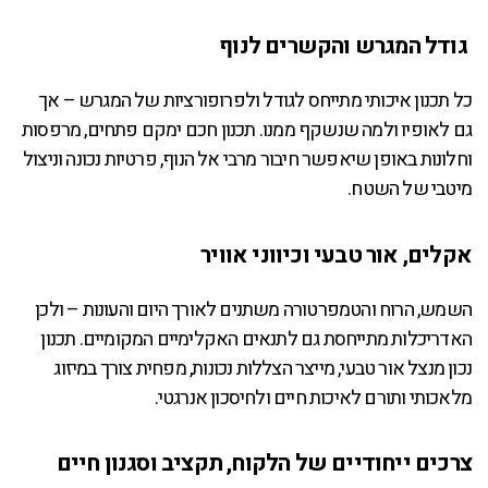
גודל המגרש והקשרים לנוף
כל תכנון איכותי מתייחס לגודל ולפרופורציות של המגרש – אך
גם לאופיו ולמה שנשקף ממנו. תכנון חכם ימקם פתחים, מרפסות
וחלונות באופן שיאפשר חיבור מרבי אל הנוף, פרטיות נכונה וניצול
מיטבי של השטח.
אקלים, אור טבעי וכיווני אוויר
השמש, הרוח והטמפרטורה משתנים לאורך היום והעונות – ולכן
האדריכלות מתייחסת גם לתנאים האקלימיים המקומיים. תכנון
נכון מנצל אור טבעי, מייצר הצללות נכונות, מפחית צורך במיזוג
מלאכותי ותורם לאיכות חיים ולחיסכון אנרגטי.
צרכים ייחודיים של הלקוח, תקציב וסגנון חיים