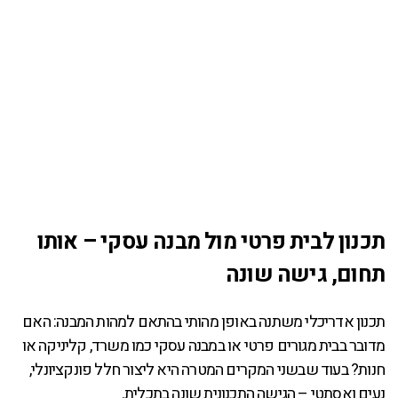
תכנון לבית פרטי מול מבנה עסקי – אותו
תחום, גישה שונה
תכנון אדריכלי משתנה באופן מהותי בהתאם למהות המבנה: האם
מדובר בבית מגורים פרטי או במבנה עסקי כמו משרד, קליניקה או
חנות? בעוד שבשני המקרים המטרה היא ליצור חלל פונקציונלי,
נעים ואסתטי – הגישה התכנונית שונה בתכלית.