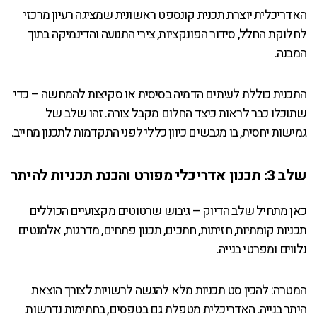
האדריכלית יוצרת תכנית קונספט ראשונית שמציגה רעיון מרכזי
לחלוקת החלל, סידור הפונקציות, צירי התנועה והדינמיקה בתוך
המבנה.
התכנית כוללת לעיתים הדמיה בסיסית או סקיצות להמחשה – כדי
שתוכלו כבר לראות כיצד החלום מקבל צורה. זהו שלב של
גמישות יחסית, בו מגבשים כיוון כללי לפני התקדמות לתכנון מחייב.
שלב 3: תכנון אדריכלי מפורט והכנת תכניות להיתר
כאן מתחיל שלב הדיוק – גיבוש שרטוטים מקצועיים הכוללים
תכניות קומתיות, חזיתות, חתכים, תכנון פתחים, מדרגות, אלמנטים
נלווים ומפרטי בנייה.
המטרה: להכין סט תכניות מלא להגשה לרשויות לצורך הוצאת
היתר בנייה. האדריכלית מטפלת גם בטפסים, בחתימות נדרשות