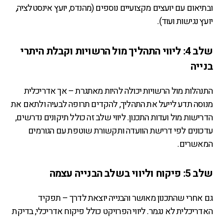
ובתיאום עם יועצים מקצועיים נוספים (מהנדס, יועץ אינסטלציה,
יועץ נגישות ועוד).
שלב 4: ליווי התהליך מול הרשויות וקבלת היתרי
בנייה
התנהלות מול הרשויות יכולה להיות מאתגרת – אך אדריכלית
מנוסה תדע לייעל את התהליך, להקדים תרופה לבעיה ולתאם את
הדרישות מול ועדות התכנון. ליווי שלב זה כולל תיקונים נדרשים,
עדכונים לפי דרישת הוועדה ותקשורת שוטפת עם הגורמים
המאשרים.
שלב 5: פיקוח וליווי בשלב הבנייה עצמה
גם אחרי שהתכנון מאושר והבנייה יוצאת לדרך – תפקיד
האדריכלית לא נגמר. ליווי הפרויקט כולל פיקוח אדריכלי, בדיקת