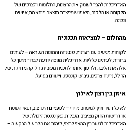
האדריכלית להבין לעומק את הרצונות, החלומות והצרכים של
הלקוחה או הלקוח, היא זו שמייצרת תוצאה מותאמת, אישית
ונכונה.
מהחלום – למציאות תכנונית
לקוחות מגיעים עם רעיונות, פנטזיות ותמונות השראה – לעיתים
ברורות, לעיתים כלליות. אדריכלית מנוסה יודעת לברור מתוך כל
אלה את הליבה, ולהפוך אותה לתכנית מעשית: חלוקה מדויקת של
החלל, ניתוח צרכים, גיבוש קונספט ויישום בפועל.
איזון בין רצון לאילוץ
לא כל רעיון ניתן למימוש מיידי – לפעמים התקציב, תנאי השטח
או דרישות החוק מציבים מגבלות. כאן נכנסת היכולת של
האדריכלית לגשר בין המצוי לרצוי, לזהות את הלב של הבקשה –