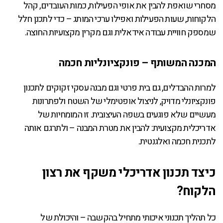
מסחרי שואפת להבין את אופי הפעילות, כמות העובדים, קהל
הלקוחות, שעות הפעילות ואפילו ערכי המותג – כדי לתכנן חלל
שמספק חוויית עבודה אידאלית וגם מקרין מקצועיות החוצה.
המכנה המשותף – פונקציונליות חכמה
למרות ההבדלים, גם בית פרטי וגם מבנה עסקי זקוקים לתכנון
פונקציונלי מדויק, לניצול אופטימלי של השטח ולפתרונות
מעשיים שלא פוגעים בשפה העיצובית. זו המומחיות של
אדריכלית מקצועית: להבין את מטרת המבנה – ולתרגם אותה
לתכנית חכמה ואלגנטית.
כיצד תכנון אדריכלי משקף את רצון
הלקוח?
כל תהליך תכנוני איכותי מתחיל בהקשבה – והיכולת של