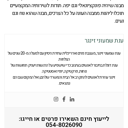
מבנה שיהיה פונקציונאלי וגם יפה. תודות לשירותיה המקצועיים
תוכלו ליהנות ממבנה העונה על כל הצרכים, מבנה שהוא נוח וגם
נעים.
ענת שמעוני זינגר
ענת שמעוני זינגר, מעצבת פנים ואדריכלית עתירת ניסיון עם למעלה מ-20 שנים של
הצלחות.
ענת דוגלת בחיבור לאנשים בעיצוב כדי שישפיע על הרגשות ויעניק תחושות של
נוחות, פרקטיקה, יופי ואסטטיקה.
זינגר עוזרת לאנשים להתקרב אל הבית והמשרד שלהם, ואל המקום שבו הם
נמצאים .
לייעוץ חינם השאירו פרטים או חייגו:
054-8026090