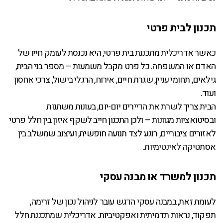
תכנון לבית פרטי
כאשר אדריכלית מתכננת בית פרטי, היא נכנסת לעומק חייו של
האדם או המשפחה. כל פרט מקבל משמעות – מספר בני הבית,
גילאים, תחומי עניין, שגרת חיים, אירוח, הרגלי בישול, צרכי אחסון
ועוד.
הבית צריך לשרת את הדיירים יום-יום, בעונות משתנות
ובסיטואציות מגוונות – ולכן התכנון חייב לשקף איזון בין חלל פרטי
לאזורים ציבוריים, רוגע לצד תנועה חופשית, ועיצוב שמשלב בין
אסתטיקה לאינטימיות.
תכנון למשרד או מבנה עסקי
לעומת זאת, במבנה עסקי הדגש עובר לניהול נכון של זרימה,
תפקוד, נראות תדמיתית ואפקטיביות. אדריכלית שמתכננת חלל