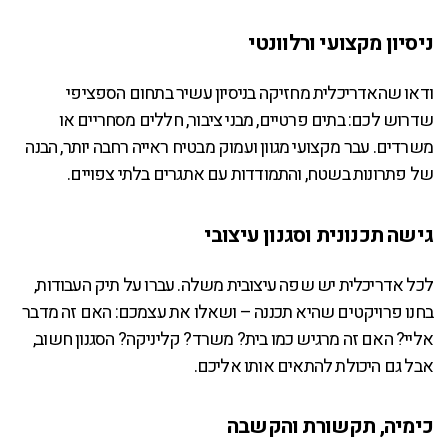
ניסיון מקצועי ורלוונטי
ודאו שהאדריכלית מחזיקה בניסיון עשיר בתחום הספציפי
שדרוש לכם: בתים פרטיים, מבני ציבור, חללים מסחריים או
משרדים. עבר מקצועי מגוון ועמוק מבטיח ראייה רחבה יותר, הבנה
של פתרונות בשטח, והתמודדות עם אתגרים בלתי צפויים.
גישה תכנונית וסגנון עיצובי
לכל אדריכלית יש שפה עיצובית משלה. עברו על תיק העבודות,
בחנו פרויקטים שהיא תכננה – ושאלו את עצמכם: האם זה מדבר
אליי? האם זה מרגיש כמו בית? משרד? קליניקה? הסגנון חשוב,
אבל גם היכולת להתאים אותו אליכם.
כימיה, תקשורת והקשבה