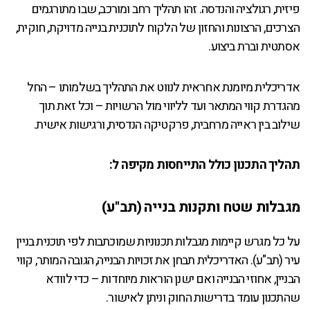
פיזית, רגולציה והנדסה. זהו תהליך רחב ומורכב, שבו מתורגמים
הצרכים, הרצונות והחזון של הלקוח לתוכנית בנייה מדויקת, חוקית,
אסתטית וברת ביצוע.
אדריכלית מיומנת אחראית לנווט את התהליך בשלמותו – החל
מהגדרת קווי המתאר ועד לליווי מול הרשויות – וכל זאת תוך
שילוב בין ראייה מרחבית, פרקטיקה הנדסית, ורגישות אישית.
תהליך התכנון כולל התייחסות מקיפה ל:
מגבלות שטח ותקנות בנייה (תב"ע)
על כל מגרש קיימות מגבלות תכנוניות שמוכתבות לפי תוכנית בניין
עיר (תב"ע). האדריכלית תבחן את זכויות הבנייה, הגובה המותר, קווי
הבניין, אחוזי הבנייה ואם ישנן הוראות מיוחדות – כדי לוודא
שהתכנון עומד בדרישות החוק וניתן לאישור.