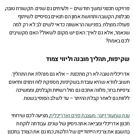
פרויקט תכנוני נמשך חודשים – ולעיתים גם שנים. תקשורת טובה,
סבלנות, הקשבה ותחושת אמון הם תנאים בסיסיים לשיתוף
פעולה מוצלח. בפגישה הראשונה כדאי לשים לב לא רק למה
שנאמר, אלא גם לאיך: האם יש מקום לשאול? האם מקשיבים
לכם באמת?
שקיפות, תהליך מובנה וליווי צמוד
אדריכלית טובה לא רק מתכננת – אלא גם מנהלת את התהליך.
חשוב לוודא שהיא עובדת בשקיפות, מספקת לוח זמנים ותיאום
ציפיות ברור, מלווה אתכם גם מול רשויות וקבלנים, וממשיכה
ללוות גם לאחר קבלת ההיתר – עד לשלב הסופי בשטח.
ענת שמעוני זינגר, מעצבת פנים ואדריכלית
, מציעה לכם שירותי
תכנון אדריכלי ומביאה אתה ניסיון של שנים. עבודתה לוקחת
בחשבון את צרכיו הייחודיים של הלקוח, כמו גם את הצורך בתכנון