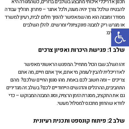
תכנון אדריכלי איכותי מתבצע בשלבים ברורים, כשהמטרה היא
להבטיח שלכל צורך יהיה מענה, ולכל אתגר – פתרון. תהליך עבודה
מסודר ומובנה הוא מה שמאפשר להפוך חלום לבית, רעיון למשרד
או מגרש ריק למבנה פונקציונלי ומרשים. להלן השלבים
פתח סרגל נגישות
המרכזיים:
שלב 1: פגישת היכרות ואפיון צרכים
זהו השלב שבו הכול מתחיל. המפגש הראשוני מאפשר
לאדריכלית להבין לעומק מי אתם, איך אתם חיים, מה אתם
צריכים – ומה חשוב לכם באמת. מהו סגנון החיים שלכם? מהם
התחביבים, ההרגלים והדגשים הייחודיים לכם? בשלב זה מגדירים
גם את התקציב, מסגרת הזמן הרצויה, וסוג המבנה המבוקש – כדי
לוודא שהחזון מתכנס למסלול מעשי.
שלב 2: פיתוח קונספט ותכנית רעיונית