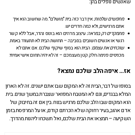
שאנשים נופלים בהן:
מחפשים שלמות:
אין דבר כזה בית "מושלם". מה שחשוב הוא איך
אתם מרגישים, ולא כמה חדרים יש.
מתמקדים רק במראה:
עיצוב מדהים הוא בונוס נהדר, אבל ללא קשר
רגשי או אנשים חשובים בסביבה – תחושת הבית לא תתעורר באמת.
שוכחים את עצמם:
הבית הוא בסוף שיקוף שלכם. אם אתם לא
מכניסים פנימה חלק קטן מעצמכם – זה לא יהיה תחום אישי אמיתי.
אז… איפה הלב שלכם נמצא?
בסופו של דבר, הבית זה לא המקום שבו אתם ישנים. זה לא הארון
המלא בבגדים, וגם לא המטבח המפואר שצברת במשך שנים. בית
הוא המקום שבו הלב שלכם מרגיש בנוח. בין אם זה בחיבוק של
אדם אהוב, בעיר רחוקה שלא הכרתם קודם, או על המרפסת בזמן
השקיעה – תמצאו את הבית שלכם, ואל תשכחו ליהנות מהדרך.