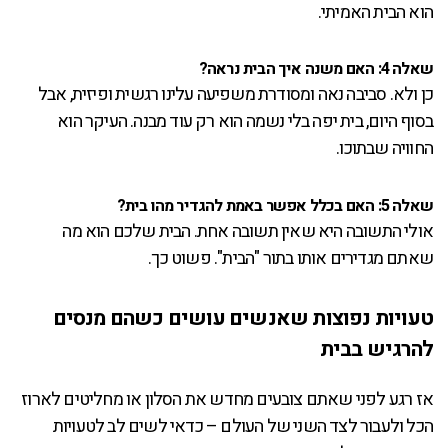
הוא הבית האמיתי.
שאלה 4: האם משנה איך הבית נראה?
כן ולא. סביבה נאה ומסודרת משפיעה עלינו רגשית ופיזית, אבל
בסוף היום, בית יפה בלי נשמה הוא רק עוד מבנה. העיקר הוא
החוויה שבתוכו.
שאלה 5: האם בכלל אפשר באמת להגדיר מהו בית?
אולי התשובה היא שאין תשובה אחת. הבית שלכם הוא מה
שאתם מגדירים אותו בתור "הבית". פשוט כך.
טעויות נפוצות שאנשים עושים כשהם מנסים
להרגיש בבית
אז רגע לפני שאתם צובעים מחדש את הסלון או מחליטים לארוז
הכל ולעבור לצד השני של העולם – כדאי לשים לב לטעויות