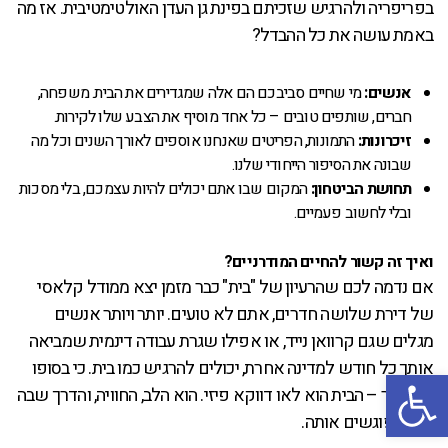
בפריפריה ולהרגיש שזכיתם בפינת גן העדן האולטימטיבית. אז מה
באמת עושה את כל ההבדל?
אנשים:
מי שחיים סביבכם הם אלה שמגדירים את הבית. משפחה,
חברים, שותפים טובים – כל אחד מוסיף את הצבע שלו לקירות.
זיכרונות:
התמונות, הפריטים שאנחנו אוספים לאורך השנים וכל מה
שבונה את הסיפור הייחודי שלנו.
תחושת הביטחון:
המקום שבו אתם יכולים להיות עצמכם, בלי מסכות
ובלי לחשוב פעמיים.
ואיך זה קשור להחיים המודרניים?
אם נדמה לכם שהרעיון של "בית" כבר מזמן יצא ממודל קלאסי
של דירת שלושה חדרים, אתם לא טועים. יותר ויותר אנשים
מגלים שגם קרוואן נייד, או אפילו שגרת עבודה דינמית שמביאה
אותך כל חודש למדינה אחרת, יכולים להרגיש כמו בית. כי בסופו
פתח סרגל נגישות
של דבר – הבית הוא לאו דווקא פיזי. הוא הלב, החוויה, והדרך שבה
אנחנו פוגשים אותה.