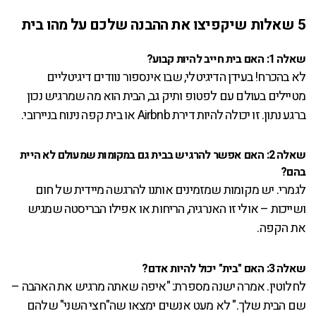
5 שאלות שיקפיצו את ההבנה שלכם על מהו בית
שאלה 1: האם בית חייב להיות קבוע?
לא בהכרח! בעידן הדיגיטלי, שבו אינספור נוודים דיגיטליים
מטיילים בעולם עם לפטופ ותיק גב, הבית הוא מה שמרגיש נכון
ברגע נתון. זו יכולה להיות דירת Airbnb או בית קפה נינוח בניירובי.
שאלה 2: האם אפשר להרגיש בבית גם במקומות שמעולם לא היית
בהם?
לגמרי. יש מקומות שמזמינים אותנו להרגשה מיידית של חום
ושייכות – אולי זו האנרגיה, הריחות או אפילו הבריסטה שמגיש
את הקפה.
שאלה 3: האם "בית" יכול להיות אדם?
לחלוטין. אמרה ישנה מספרת: "איפה שאתה מרגיש את האהבה –
שם הבית שלך." לא מעט אנשים ימצאו שה"חצי השני" שלהם