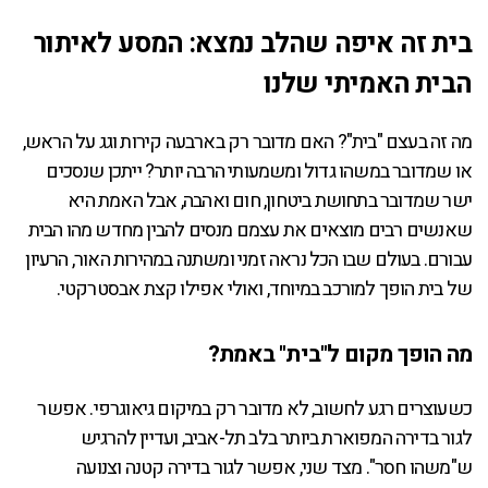
בית זה איפה שהלב נמצא: המסע לאיתור
הבית האמיתי שלנו
מה זה בעצם "בית"? האם מדובר רק בארבעה קירות וגג על הראש,
או שמדובר במשהו גדול ומשמעותי הרבה יותר? ייתכן שנסכים
ישר שמדובר בתחושת ביטחון, חום ואהבה, אבל האמת היא
שאנשים רבים מוצאים את עצמם מנסים להבין מחדש מהו הבית
עבורם. בעולם שבו הכל נראה זמני ומשתנה במהירות האור, הרעיון
של בית הופך למורכב במיוחד, ואולי אפילו קצת אבסטרקטי.
מה הופך מקום ל"בית" באמת?
כשעוצרים רגע לחשוב, לא מדובר רק במיקום גיאוגרפי. אפשר
לגור בדירה המפוארת ביותר בלב תל-אביב, ועדיין להרגיש
ש"משהו חסר". מצד שני, אפשר לגור בדירה קטנה וצנועה