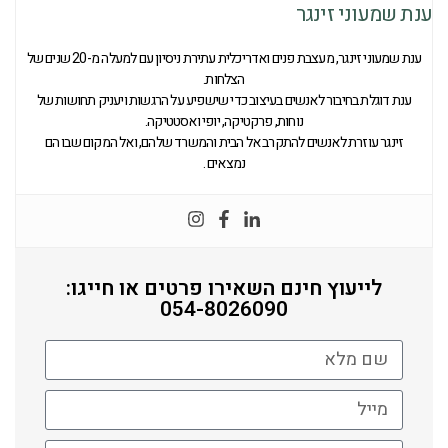
ענת שמעוני זינגר
ענת שמעוני זינגר, מעצבת פנים ואדריכלית עתירת ניסיון עם למעלה מ-20 שנים של
הצלחות.
ענת דוגלת בחיבור לאנשים בעיצוב כדי שישפיע על הרגשות ויעניק תחושות של
נוחות, פרקטיקה, יופי ואסטטיקה.
זינגר עוזרת לאנשים להתקרב אל הבית והמשרד שלהם, ואל המקום שבו הם
נמצאים .
לייעוץ חינם השאירו פרטים או חייגו:
054-8026090