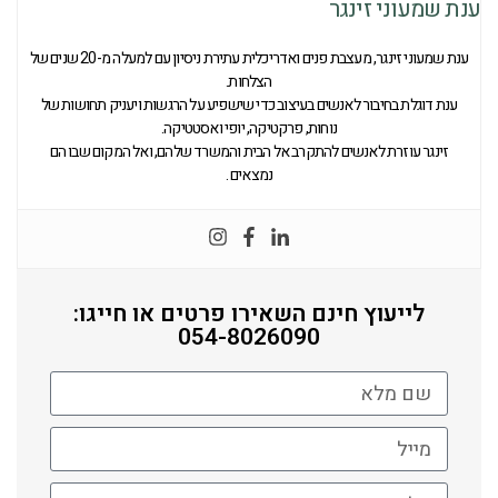
ענת שמעוני זינגר
ענת שמעוני זינגר, מעצבת פנים ואדריכלית עתירת ניסיון עם למעלה מ-20 שנים של
הצלחות.
ענת דוגלת בחיבור לאנשים בעיצוב כדי שישפיע על הרגשות ויעניק תחושות של
נוחות, פרקטיקה, יופי ואסטטיקה.
זינגר עוזרת לאנשים להתקרב אל הבית והמשרד שלהם, ואל המקום שבו הם
נמצאים .
לייעוץ חינם השאירו פרטים או חייגו:
054-8026090