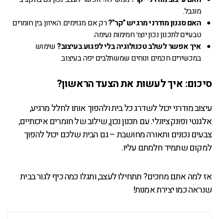
מוגבל.
האם סגנון מודרני מרגיש "קר"?
רק אם מגזימים. האיזון בין חומרים
טבעיים לתכנון נכון יוצר חמימות נעימה.
איך אפשר לשלב טכנולוגיה בלי לפגוע בעיצוב?
שימוש
במכשירים חכמים ונוחים שמשתלבים יפה בעיצוב.
סיכום: איך לעשות את הצעד הראשון?
עיצוב מודרני יכול לשדרג כל בית ולהפוך אותו לחלל מרגיע,
אלגנטי ופונקציונלי. עם תכנון נכון, שילוב של חומרים איכותיים,
צבעים נכונים ותאורה מחושבת – גם הבית שלכם יכול להפוך
למקום שתמיד חלמתם עליו.
אז למה אתם מחכים? תתחילו לעצב, ותגלו כמה כיף לגור בבית
שנראה כמו יצירת אמנות!