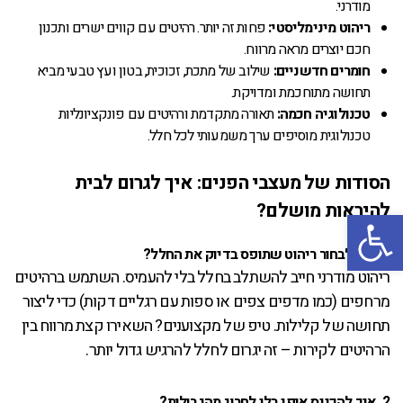
מודרני.
ריהוט מינימליסטי:
פחות זה יותר. רהיטים עם קווים ישרים ותכנון
חכם יוצרים מראה מרווח.
חומרים חדשניים:
שילוב של מתכת, זכוכית, בטון ועץ טבעי מביא
תחושה מתוחכמת ומדויקת.
טכנולוגיה חכמה:
תאורה מתקדמת ורהיטים עם פונקציונליות
טכנולוגית מוסיפים ערך משמעותי לכל חלל.
הסודות של מעצבי הפנים: איך לגרום לבית
להיראות מושלם?
פתח סרגל נגישות
1. איך לבחור ריהוט שתופס בדיוק את החלל?
ריהוט מודרני חייב להשתלב בחלל בלי להעמיס. השתמש ברהיטים
מרחפים (כמו מדפים צפים או ספות עם רגליים דקות) כדי ליצור
תחושה של קלילות. טיפ של מקצוענים? השאירו קצת מרווח בין
הרהיטים לקירות – זה יגרום לחלל להרגיש גדול יותר.
2. איך להכניס אופי בלי לחרוג מהגבולות?