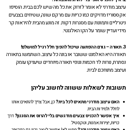
עיצוב מודרני לא אומר לזרוק את כל מה שיש לכם בבית. הוסיפו
אקססוריז מדויקים כמו כריות עם מרקם שונה, שטיחים בצבעים
ניטרליים ותמונות עם מסגרות דקות. זה מונע מהבית להיראות קר
מידי ועדיין שומר על הקו האלגנטי.
3. תאורה – גורם ההפתעה שיכול להפוך חלל רגיל למושלם!
תאורה היא האלמנט ששובר או בונה כל עיצוב. השתמשו בתאורה
נסתרת, נורות לד חכמות וגופי תאורה מיוחדים שיעניקו עומק
ועיצוב מתוחכם לבית.
תשובות לשאלות ששווה לחשוב עליהן
האם עיצוב מודרני מתאים לכל בית?
כן, אבל צריך להתאים אותו
לחלל ולמידות הבית.
איך אפשר להכניס צבעים מודגשים בלי להרוס את הסגנון?
דרך
כריות, יצירות אמנות, וטקסטיל.
האם עיצוב מודרני יקר?
ממש לא! אפשר לעצב נכון גם בתקציב