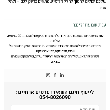
שלכם יכולים להפוך לחלל חלומי שמתאים בדיוק לכם – ולתל
אביב.
ענת שמעוני זינגר
ענת שמעוני זינגר, מעצבת פנים ואדריכלית עתירת ניסיון עם למעלה מ-20 שנים של
הצלחות.
ענת דוגלת בחיבור לאנשים בעיצוב כדי שישפיע על הרגשות ויעניק תחושות של
נוחות, פרקטיקה, יופי ואסטטיקה.
זינגר עוזרת לאנשים להתקרב אל הבית והמשרד שלהם, ואל המקום שבו הם
נמצאים .
לייעוץ חינם השאירו פרטים או חייגו:
054-8026090