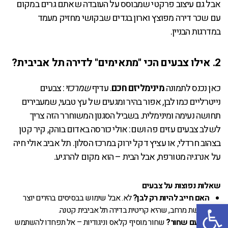
אבל גם עיצוב פרקטי שמבוסס על העובדה שאתם גרים במקום
עם שכר דירה מפוצץ וארון בגדים שבקושי מחזיק מעמד
במדרגות הבניין.
2. אילו צבעים הכי "מתאימים" לדירה תל אביבית?
כאן נכנס לתמונה
מינימליזם חכם
. עדיף
שמרכזי
: צבעים
נייטרליים כמו לבן, אפור בהיר ומגעים של עץ טבעי, שמעבירים
תחושה נעימה ומינימלית. בשביל הסגנון המשוחרר הזה צריך
לשלב צבעים עזים פה ושם: אולי כורסה באדום בוהק, קיר קטן
בצהוב חרדלי, או עציץ דקל ירוק במרכז הסלון. תל אביב אולי חיה
על אנרגיה מטורפת, אבל הבית – הוא מקום להרגיע.
שאלות נפוצות על צבעים
האם חייב להיות רק לבן?
לא. אבל שימוש בבסיסים בהירים יוצר
פתח סרגל נגישות
תחושת מרחב, שהיא קריטית בדירה תל אביבית קטנה.
מה עם שחור?
שחור מוסיף קלאס וניגודיות – אל תפחדו להשתמש