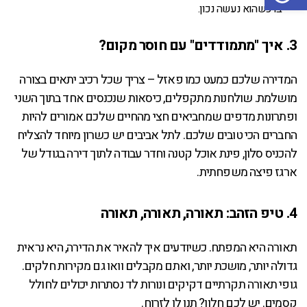
בו כשהוא נעשה נכון.
3. איך "מתמודדים" עם חוסר מקום?
המדירה שלכם כמעט כמו פאזל – צריך שכל רכיב יתאים בצורה
מושלמת. שולחנות מתקפלים, כיסאות שנכנסים אחד בתוך השני
ופתרונות מדפים שמחביאים חצי מהחיים שלכם אמורים להיות
החברים הכי טובים שלכם. לתל אביבים יש כשרון מיוחד להצליח
להכניס סלון, פינת אוכל קטנה וחדר עבודה לתוך דירה בגודל של
ארגז פיצה משפחתית.
4. טיפ הזהב: תאורה, תאורה, תאורה
תאורה היא המפתח. כשיודעים איך להאיר את הדירה, היא נראית
גדולה יותר, מושכת יותר, ואתם מקבלים וואו גם מקירות חלקים.
גופי תאורה תקרתיים דקיקים ונורות לד נסתרות יכולים לחולל
קסמים. יש לכם חלון? תנו לו לזרוח.