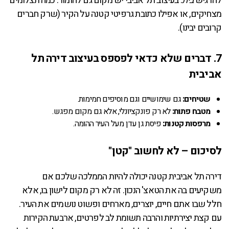
להרגיש
בית
. בעיצוב תל אביבי יש מקום גם להומור: כמה תצלומים
מצחיקים, או אפילו כתובת גרפיטי קטנה על הקיר (שרק חברים
קרובים יבינו).
7. דברים שלא כדאי לפספס בעיצוב דירה תל
אביבית
שטיחים:
גם שימושיים וגם מוסיפים חמימות.
מטבח פתוח:
לא רק פונקציונלי, אלא גם מקום מפגש.
מרפסות קטנות:
פיסת גן עדן מעל העיר ההומה.
לסיכום – לא לחשוב "קטן"
דירה תל אביבית קטנה יכולה להיות הממלכה שלכם אם
משקיעים בה את הטאצ' הנכון. זה לא רק מקום לישון בו, אלא
חלל שבו אתם חיים, יוצרים, מארחים ופשוט נושמים את העיר.
עם קצת יצירתיות והרבה תשומת לב לפרטים, ארבעת הקירות