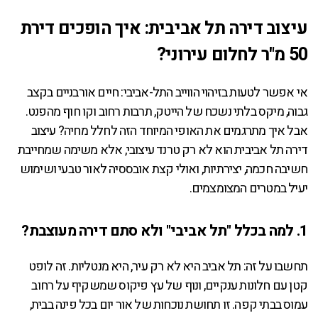
עיצוב דירה תל אביבית: איך הופכים דירת
50 מ"ר לחלום עירוני?
אי אפשר לטעות בזיהוי הווייב התל-אביבי: חיים אורבניים בקצב
גבוה, מיקס בלתי נשכח של הייטק, תרבות רחוב וקו חוף מהפנט.
אבל איך מתרגמים את האופי המיוחד הזה לחלל מחיה? עיצוב
דירה תל אביבית הוא לא רק טרנד עיצובי, אלא משימה שמחייבת
חשיבה חכמה, יצירתיות, ואולי קצת אובססיה לאור טבעי ושימוש
יעיל במטרים המצומצמים.
1. למה בכלל "תל אביבי" ולא סתם דירה מעוצבת?
תחשבו על זה: תל אביב היא לא רק עיר, היא מנטליות. זה לופט
קטן עם חלונות ענקיים, ונוף של עץ פיקוס שמשקיף על רחוב
עמוס בבתי קפה. זו תחושת נוכחות של אור יום בכל פינה בבית,