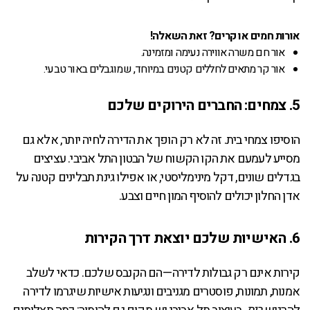
אורות חמים או קרים? זאת השאלה!
אור חם משרה אווירה נעימה ומזמינה.
אור קר מתאים לחללים קטנים במיוחד, שמוגבלים באור טבעי.
5. צמחים: החברים הירוקים שלכם
הוסיפו צמחי בית. זה לא רק הופך את הדירה לחיה יותר, אלא גם
מסייע לעמעם את הקו הקשוח של הבטון התל אביבי. עציצים
בגדלים שונים, דקל מינימליסטי, או אפילו גינת תבלינים קטנה על
אדן החלון יכולים להוסיף המון חיים וצבע.
6. האישיות שלכם יוצאת דרך הקירות
קירות אינם רק גבולות לדירה—הם הקנבס שלכם. כדאי לשלב
אמנות, תמונות, פוסטרים מגניבים ונגיעות אישיות שיגרמו לדירה