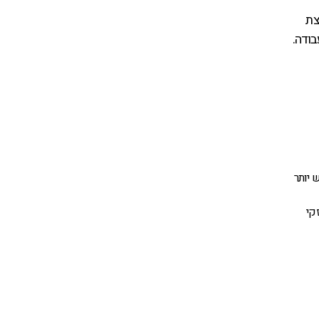
צת
ודה.
 יותר
קי