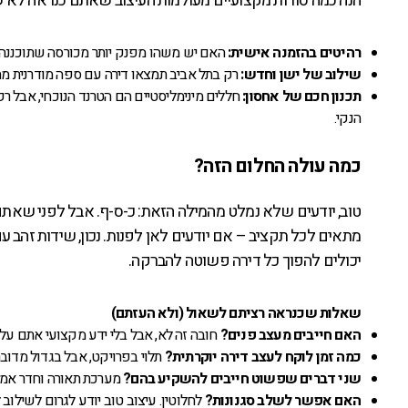
הנה כמה סודות מקצועיים מעולמות העיצוב שאתם כנראה לא 
רהיטים בהזמנה אישית:
האם יש משהו מפנק יותר מכורסה שתוכננה 
שילוב של ישן וחדש:
רק בתל אביב תמצאו דירה עם ספה מודרנית מהמאה ה-21 שמתמזגת עם ארון מתקופת הפלמ"ח. זה
תכנון חכם של אחסון:
חללים מינימליסטיים הם הטרנד הנוכחי, אבל ר
הנקי.
כמה עולה החלום הזה?
טוב, יודעים שלא נמלט מהמילה הזאת: כ-ס-ף. אבל לפני שאת
מתאים לכל תקציב – אם יודעים לאן לפנות. נכון, שידות זהב ע
יכולים להפוך כל דירה פשוטה להברקה.
שאלות שכנראה רציתם לשאול (ולא העזתם)
האם חייבים מעצב פנים?
חובה זה לא, אבל בלי ידע מקצועי אתם עלול
כמה זמן לוקח לעצב דירה יוקרתית?
תלוי בפרויקט, אבל בגדול מדוב
שני דברים שפשוט חייבים להשקיע בהם?
מערכת תאורה וחדר אמב
האם אפשר לשלב סגנונות?
לחלוטין. עיצוב טוב יודע לגרום לשילוב 