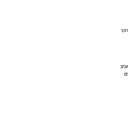
הקו
ביב
ם