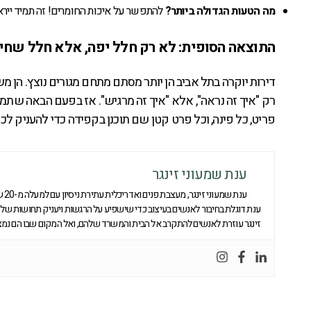
מה הטעות הגדולה ביותר?
להתפשר על איכות החומרים! זה תמיד ייראה
התוצאה הסופית: לא רק חלל יפה, אלא חלל שחיי
דירות יוקרה בתל אביב הן יותר מסתם מתחם מגורים נוצץ. הן
רק "איך זה נראה", אלא "איך זה מרגיש". אז בפעם הבאה שתמ
פריט, כל פינה, וכל פרט קטן שם תוכנן בקפידה כדי להעניק לכ
ענת שמעוני זינגר
ענת שמעוני זינגר, מעצבת פנים ואדריכלית עתירת ניסיון עם למעלה מ-20 שנים של הצלחות.
ענת דוגלת בחיבור לאנשים בעיצוב כדי שישפיע על הרגשות ויעניק תחושות של נ
זינגר עוזרת לאנשים להתקרב אל הבית והמשרד שלהם, ואל המקום שבו הם נמצ