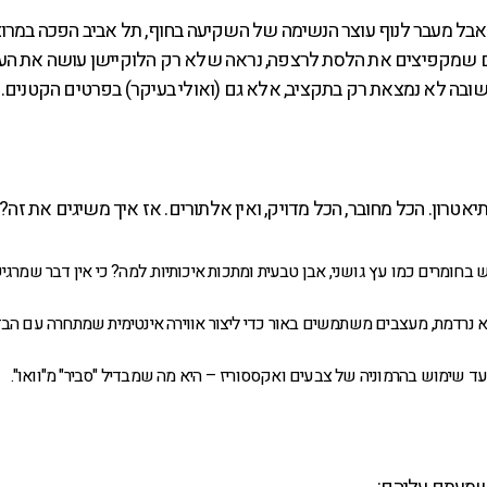
. אבל מעבר לנוף עוצר הנשימה של השקיעה בחוף, תל אביב הפכה במרו
רים שמקפיצים את הלסת לרצפה, נראה שלא רק הלוקיישן עושה את העב
תשובה לא נמצאת רק בתקציב, אלא גם (ואולי בעיקר) בפרטים הקטנים.
אטרון. הכל מחובר, הכל מדויק, ואין אלתורים. אז איך משיגים את זה?
חומרים כמו עץ גושני, אבן טבעית ומתכות איכותיות. למה? כי אין דבר שמרגיש
 נרדמת, מעצבים משתמשים באור כדי ליצור אווירה אינטימית שמתחרה עם הבז
 שימוש בהרמוניה של צבעים ואקססוריז – היא מה שמבדיל "סביר" מ"וואו".