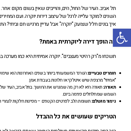
תל אביב. העיר של החול, הים, והוייבים שאין בשום מקום אחר
השנים למוקד עלייה לרגל של עיצוב דירות יוקרה. ועם המחי
איך בונים חלל שצועק "יוקרה" אבל עדיין מרגיש חם וביתי? ה
פתח סרגל נגישות
מה הופך דירה ליוקרתית באמת?
תשכחו מ"רק רהיטי מעצבים". יוקרה אמיתית היא כמו מערכה בתי
חומרים טבעיים:
הטרנד המשמעותי ביותר בשנים האחרונות הוא שימוש ב
"אמיתי" מרצפת שיש איטלקי או חלונות בעבודת אמן.
תאורה:
תאורה היא לא רק מה שמגרש את החושך. בתל אביב, העיר שלא
השמש שמחלחלים פנימה ביום.
גימור מושלם:
תשומת הלב לפרטים הקטנים – מפינות חלקות לגמרי ועד
הטריקים שעושים את כל ההבדל