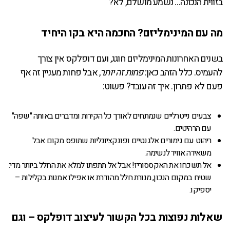
בזווית הנכונה… נשמע מושלם, לא?
מה עם המינימליזם? החכמה היא בקו היחיד
בשנים האחרונות המינימליזם חוגג, ועם דופלקס אין צורך
להעמיס. כלל הזהב כאן:
פחות זה יותר
, אבל פחות מעניין זה אף
פעם לא פתרון. איך זה עובד? פשוט:
צבעים נייטרליים שנמתחים לאורך כל הקירות ומדברים באותה "שפה"
עם הרהיטים.
ריהוט עם גימורים אלגנטיים ופונקציונליות שתופס מקום אבל
משאירה אוויר לנשימה.
אל תשכחו את האקססוריז! אבל אל תתפתו למלא את החלל ביותר מדי:
שטיח במקום הנכון, מנורת חלל מהודרת או אפילו אמנות בקלילות –
יספיקו.
שאלות נפוצות בכל הקשור לעיצוב דופלקס – וגם