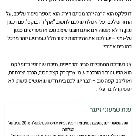
דופלקס הוא הרבה יותר מסתם דירה. הוא מספר סיפור עליכם, על
החזון שלכם ועל היכולת שלכם לחשוב "אוץ’ דה בוקס". עם תכנון
נכון, זה לא משנה אם אתם חובבי עיצוב נועז או מעדיפים סגנון
על-זמני – יש לכם את ההזדמנות ליצור חלל שמרגיש יותר מהכל
כמו בית אמיתי.
אז בעודכם מסתכלים סביב ומדמיינים, תזכרו שהיופי בדופלקס
הוא הפשטות המורכבת שבו. צריך רק קצת הבנה, הרבה יצירתיות,
ואולי גם קפה טוב – וכבר יש לכם בית חדש שאנשים פשוט לא
יפסיקו לדבר עליו.
ענת שמעוני זינגר
ענת שמעוני זינגר, מעצבת פנים ואדריכלית עתירת ניסיון עם למעלה מ-20 שנים של
הצלחות.
ענת דוגלת בחיבור לאנשים בעיצוב כדי שישפיע על הרגשות ויעניק תחושות של