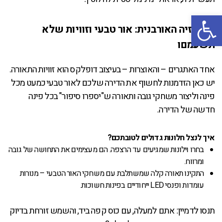
פתח סרגל נגישות
הפנטזיה האורבנית: אור טבעי וזוויות שלא
תשעמםו
אחד האתגרים – והאוצרות – בעיצוב דופלקס הוא זוויות התאורה.
יש כאן הזדמנות לחשוף את הדירה שלכם לאור טבעי כמעט מכל
פינה וליצור משחקי גובה ותאורה ש"יספרו סיפור" בכל פינה
חדשה של הדירה.
איך לנצל חלונות גדולים לטובתכם?
בחרו וילונות שמגיעים עד הרצפה. הם מעצימים את התחושה של גובה
ומרווח.
התקינו תאורה קלה שמשתלבת עם משחקי האור הטבעי – מנורות
עומדות ופנסי LED ייחודיים בפינות חשוכות.
תנסו לדמיין: אתם למעלה, עם כוס קפה ביד, והשמש זורחת בדיוק