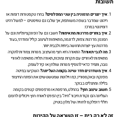
תשובות
איך יוצרים הרמוניה בין שני המפלסים?
בחרו טקסטורות דומות או
ריהוט שמדבר בשפה משותפת, אך שלבו גם טוויסטים – למשל רהיט
דומיננטי במרכז.
איך בוחרים מדרגות מתאימות?
חשבו גם על הפונקציונליות וגם על
הסגנון. מדרגות צפות, לדוגמה, מתאימות לעיצוב קליל ומודרני, בעוד
מדרגות עץ יוצרות תחושה ביתית ולבבית יותר.
מה לגבי תאורה?
התאורה היא חצי מהעיצוב. מנורות צמודות לתקרה
מתאימות לאזורים עם תקרות נמוכות, תאורה תלויה מתאימה לאזורי
גובה, ותמיד כדאי להוסיף מנורות שולחן או קיר לעומק.
איך משדרגים חדר שינה בקומה העליונה?
השקיעו במיטה
מפנקת ובאקססוריז, כמו וילונות שמטשטשים את הפתח החיצוני
בלילה ומתגלים בבוקר.
חשוב עיצוב חוץ?
בהחלט, מרפסת או מרפסונים קטנים בקומה
העליונה הם נקודת חיבור “חיה” בין הפנים לאורח חוץ ויכולים לרומם
חללי דופלקס לחוויה של מלון בוטיק.
זה לא רק בית – זו השראה על הקירות