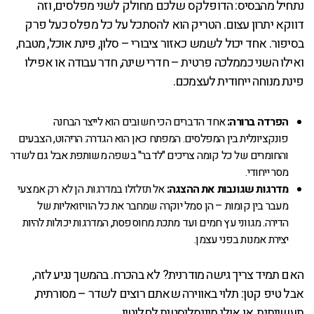
נתחיל מהבסיס: הדופלקס שלכם מחולק לשני מפלסים, וזה
דווקא יתרון עצום. הטריק הוא להסתכל על כל מפלס כעל פרק
בסיפור. אחד יכול לשמש כאזור ציבורי – סלון, פינת אוכל, מטבח,
ואילו השני כממלכה פרטית – חדרי שינה, חדר עבודה או אפילו
פינת מנוחה ייחודית לעצמכם.
הפרדה ברורה:
אחד הדברים הכי חשובים הוא לייצר הבחנה
פונקציונלית בין המפלסים. המפתח כאן הוא הגדרה: הריהוט, הצבעים
והחומרים של כל קומה צריכים "לדבר" בשפה משותפת אבל גם לשדר
מסר ייחודי.
מדרגות שגונבות את ההצגה:
אל תזלזלו במדרגות. הן לא רק אמצעי
מעבר בין קומות – הן סמל יוקרה שמחבר את כל הוויזואליות של
הדירה. מגווני עץ חמים ועד מתכת מחוספסת, המדרגות יכולות להיות
יצירת אמנות בפני עצמן.
האם תמיד צריך גישה מודרנית? לא בהכרח. בהמשך נגיע לזה,
אבל טיפ קטן: תלוי באווירה שאתם רוצים לשדר – מסורתית,
תעשייתית, או אולי מינימליסטית לחלוטין.