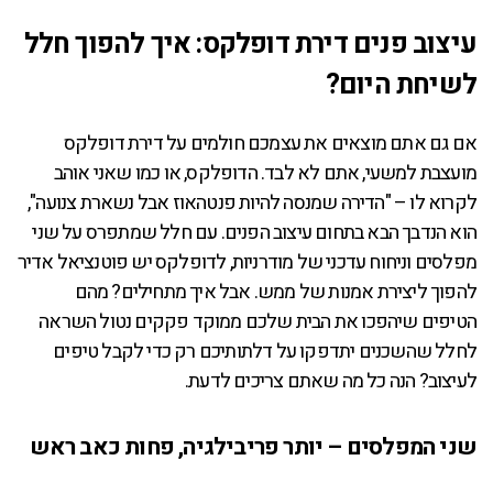
עיצוב פנים דירת דופלקס: איך להפוך חלל
לשיחת היום?
אם גם אתם מוצאים את עצמכם חולמים על דירת דופלקס
מועצבת למשעי, אתם לא לבד. הדופלקס, או כמו שאני אוהב
לקרוא לו – "הדירה שמנסה להיות פנטהאוז אבל נשארת צנועה",
הוא הנדבך הבא בתחום עיצוב הפנים. עם חלל שמתפרס על שני
מפלסים וניחוח עדכני של מודרניות, לדופלקס יש פוטנציאל אדיר
להפוך ליצירת אמנות של ממש. אבל איך מתחילים? מהם
הטיפים שיהפכו את הבית שלכם ממוקד פקקים נטול השראה
לחלל שהשכנים יתדפקו על דלתותיכם רק כדי לקבל טיפים
לעיצוב? הנה כל מה שאתם צריכים לדעת.
שני המפלסים – יותר פריבילגיה, פחות כאב ראש