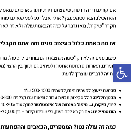
הוא השלב הבא. נשמע נוצץ? אולי. אבל רגע לפני שאתם פות
תקרה "שיקית", בואו נדבר על כמה זה באמת עולה. ולא, זה לא רק
אז מה באמת כלול בעיצוב פנים ומה אתם מקבלי
עיצוב פנים זה לא רק "שמה מעצב/ת והם בוחרים לי ספה". מד
פתח סרגל נגישות
חומרים, תאורות, פתרונות אחסון, ולעיתים גם תיווך בין הרצוי 
את זה לדברים שצריך לדעת:
פגישת ייעוץ:
לפעמים חינם, לפעמים 500-1500 ש"ח.
תכנון חללים:
כולל סקיצות, תכניות עבודה ותיאום עם קבלנים. 100-300 ש"ח למ"ר בממוצע.
ליווי, פיקוח, ו… טיפול באנחות של אינסטלטור לחוץ:
עוד 10-20% מעל שווי הפרויקט.
הום סטיילינג:
אם רק בא לכם רענון, בלי שבירת קירות – בין 5,000 ל-30,000 ש"ח תלוי בהיקף.
כמה זה עולה נטו? המספרים, הכאבים וההפתעות