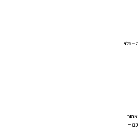
3 ש"ח ויכול לטפס גבוה – תלוי
אמור
כם –