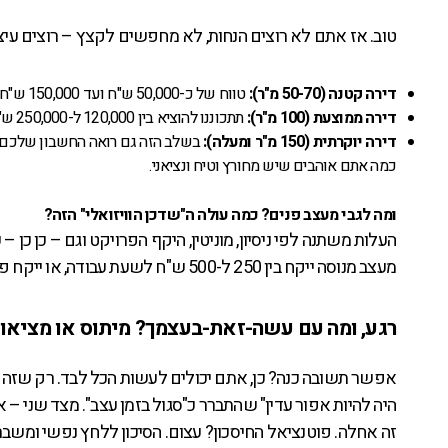
טוב. אז אתם לא רוצים הנחות, לא מחפשים לקצץ – רוצים עיצוב
דירה קטנה (50-70 מ"ר):
טווח של כ-50,000 ש"ח ועד 150,000 ש"ח, כולל חומרי גמר ורהיטים.
דירה ממוצעת (100 מ"ר):
תתכוננו להוציא בין 120,000 ל-250,000 ש"ח.
דירה יוקרתית (150 מ"ר ומעלה):
כמה אתם אוהבים שיש מחורץ וטיח ונציאני.
ומה לגבי מעצב פנים? כמה עולה ה"שדכן הוויזואלי" הזה?
העלות משתנה לפי ניסיון, מוניטין, היקף הפרויקט וגם – כן כן 
מעצב מנוסה ייקח בין 250 ל-500 ש"ח לשעת עבודה, או ייקח פרויקט בעלות של 10-20 אחוזים מסך ההוצאה.
רגע, ומה עם עשה-זאת-בעצמך? מיתוס או מציאו
אפשר תשובה כנה? כן, אתם יכולים לעשות הכל לבד. רק שזה יי
היה להיות אפור עדין" שהתברר כ"סגול בזמן עצב". מצד שני –
זה אחלה. פוטנציאל החיסכון? עצום. הסיכון ללחץ נפשי ומשברי