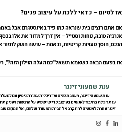
אז לסיום – כדאי ללכת על עיצוב פנים?
אם אתם רוצים בית שנראה כמו פיד באינסטגרם אבל באמת נו
אנרגיה טובה, נוחות וסטייל – אין דרך למדוד את אלו בכ
הנכס, חוסך טעויות קריטיות, ובאמת – עושה חשק לחזור אל
אז בפעם הבאה כשאמא תשאל "כמה עלה הוילון הזה?", רק ת
ענת שמעוני זינגר
ענת שמעוני זינגר, מעצבת פנים ואדריכלית עתירת ניסיון עם למעלה מ-20 שנים של הצלח
ענת דוגלת בחיבור לאנשים בעיצוב כדי שישפיע על הרגשות ויעניק תחוש
זינגר עוזרת לאנשים להתקרב אל הבית והמשרד שלהם, ואל המקום שבו 