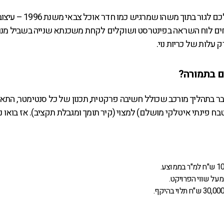
אם קניתם דירה חדשה, שיפצתם דירת ירושה, או סתם נמאס לכם לגור בתו
חים לוח השראה בפינטרסט ושוקלים לקחת משכנתא שנייה בשביל מנו
 עלות של כריות נוי.
ם בתמורה?
ובר בתהליך מורכב שכולל חשיבה פרקטית, תכנון של כל סנטימטר, התא
(מטבח פינתי איטלקי מושלם) למצוי (קיר תומך ומגבלת תקציב). אז בואו 