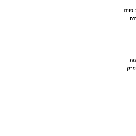
ך משהו שמרגיש כמו חדר אוכל צבאי משנת 1996 – עיצוב פנים
רת
מת
נפרק