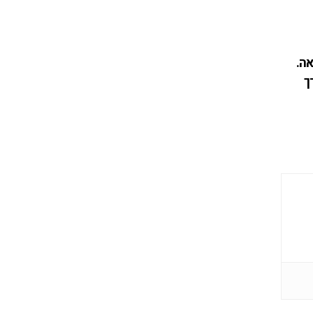
אה.
ך