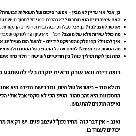
כן, אבל אני עדיין לא מבין – אפשר סיכום של השאלות הבוערות?
האם עיצוב פנים הוא מותרות?
לא בהכרח. הוא יכול לחסוך טעויות עו
אפשר לעצב לבד?
כן, אבל סבלנות, הבנה ובחירת חומרים הן נקודות קר
מה כולל שירות מלא של מעצב?
הכל – מהרעיון ועד לפרקט שמבריק
איך להוזיל?
קחו חלק מהפרויקט לידיים – למשל הום סטיילינג או
מה הטעות הכי נפוצה?
לשים את כל התקציב על המטבח ולהשאיר 
כמה זמן לוקח תהליך כזה?
בין חודשיים לשישה – תלוי כמה אתם נל
רוצה דירה וואו שרק נראית יוקרה בלי להשתגע 
זה לא סוד – בישראל של היום, גם רכישת הדירה היא אתגר
החסכונות היא זהב טהור. הטיפ הכי לא סקסי אבל אולי הכ
ואיפה מוכנים להתגמש.
ואגב – אין דבר כזה "מחיר נכון" לעיצוב פנים. יש רק א
יכולים לעמוד בו.