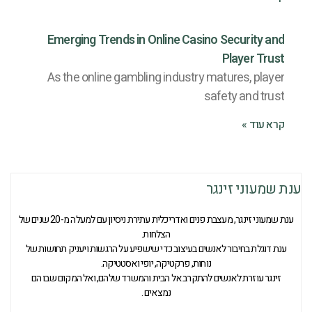
Emerging Trends in Online Casino Security and
Player Trust
As the online gambling industry matures, player
safety and trust
קרא עוד »
ענת שמעוני זינגר
ענת שמעוני זינגר, מעצבת פנים ואדריכלית עתירת ניסיון עם למעלה מ-20 שנים של
הצלחות.
ענת דוגלת בחיבור לאנשים בעיצוב כדי שישפיע על הרגשות ויעניק תחושות של
נוחות, פרקטיקה, יופי ואסטטיקה.
זינגר עוזרת לאנשים להתקרב אל הבית והמשרד שלהם, ואל המקום שבו הם
נמצאים .