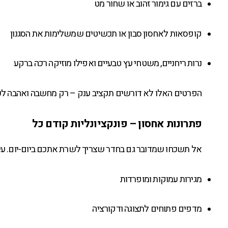
ברזים עם גימור זהוב או שחור מט
קופסאות לאחסון סבון או תכשיטים שמשלימות את הסגנון
נרות ריחניים, משטחי עץ טבעיים ואפילו מוזיקה רכה ברקע
הפרטים האלו לא דורשים תקציב ענק – רק מחשבה ואהבה לעי
פתרונות אחסון – פונקציונליות קודם כל
אל תשכחו שמדובר גם בחדר שצריך לשרת אתכם ביום-יום. עיצ
מגירות עמוקות ומופרדות
מדפים פתוחים לתצוגה ודקורציה